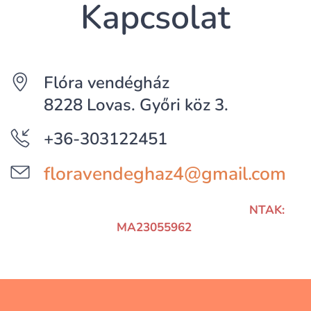
Kapcsolat
Flóra vendégház
8228 Lovas. Győri köz 3.
+36-303122451
floravendeghaz4@gmail.com
NTAK:
MA23055962